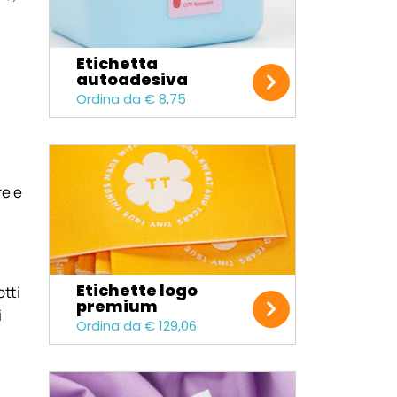
Etichetta
autoadesiva
Ordina da € 8,75
re e
Etichette logo
otti
premium
i
Ordina da € 129,06