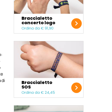
Braccialetto
concerto logo
Ordina da € 91,90
o:
o
o
te
 di
Braccialetto
SOS
Ordina da € 24,45