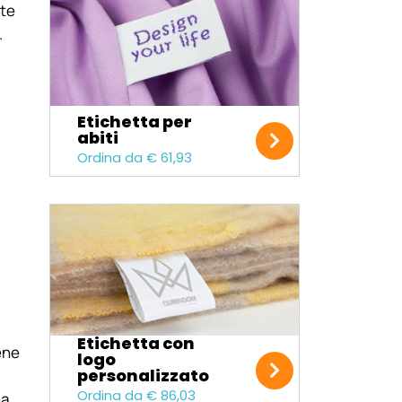
ite
.
Etichetta per
abiti
Ordina da € 61,93
Etichetta con
ene
logo
personalizzato
Ordina da € 86,03
na,