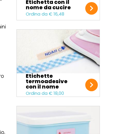
Etichetta con il
nome da cucire
Ordina da € 16,48
ini
Etichette
ro
termoadesive
con il nome
Ordina da € 18,00
io,