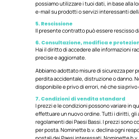
possiamo utilizzare i tuoi dati, in base alla
e-mail su prodotti o servizi interessanti dell
5. Rescissione
Il presente contratto può essere rescisso d
6. Consultazione, modifica e protezio
Hai il diritto di accedere alle informazioni r
precise e aggiornate.
Abbiamo adottato misure di sicurezza per pro
perdita accidentale, distruzione o danno. N
disponibile e privo di errori, né che sia privo
7. Condizioni di vendita standard
I prezzi e le condizioni possono variare in q
effettuare un nuovo ordine. Tutti i diritti, gli
regolamenti dei Paesi Bassi. I prezzi sono c
per posta. Nominette b.v. declina ogni respon
postali dei Paesi interessati. Nominette b.v.