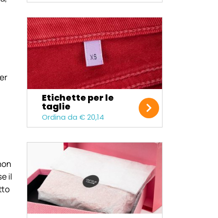
per
Etichette per le
taglie
Ordina da € 20,14
 non
e il
tto