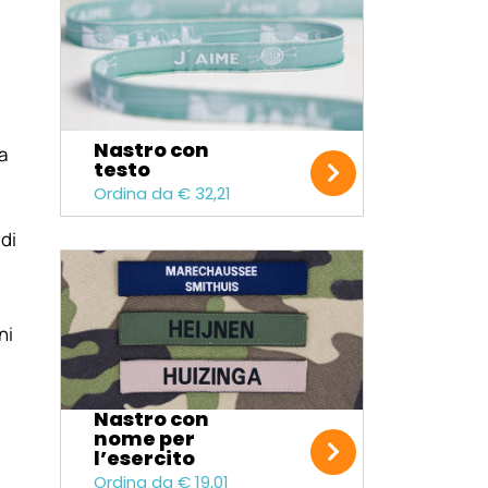
Nastro con
a
testo
Ordina da € 32,21
di
ni
Nastro con
nome per
l’esercito
Ordina da € 19,01