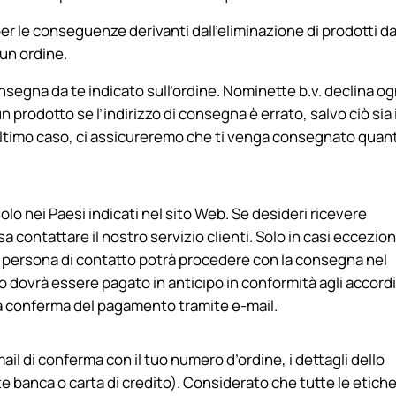
er le conseguenze derivanti dall’eliminazione di prodotti da
 un ordine.
 consegna da te indicato sull’ordine. Nominette b.v. declina og
prodotto se l’indirizzo di consegna è errato, salvo ciò sia i
t’ultimo caso, ci assicureremo che ti venga consegnato quan
o nei Paesi indicati nel sito Web. Se desideri ricevere
a contattare il nostro servizio clienti. Solo in casi eccezion
a persona di contatto potrà procedere con la consegna nel
o dovrà essere pagato in anticipo in conformità agli accordi
 la conferma del pagamento tramite e-mail.
ail di conferma con il tuo numero d’ordine, i dettagli dello
 banca o carta di credito). Considerato che tutte le etich