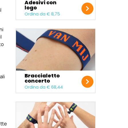
Adesivi con
logo
l
Ordina da € 8,75
ni
l
to
Braccialetto
ali
concerto
Ordina da € 68,44
ette